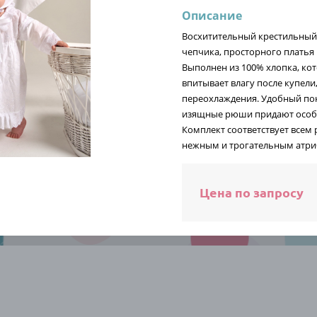
Описание
Восхитительный крестильный 
ПОСМОТРЕТЬ КАТАЛОГ
чепчика, просторного платья 
Выполнен из 100% хлопка, ко
впитывает влагу после купел
переохлаждения. Удобный пок
изящные рюши придают особ
Комплект соответствует всем
нежным и трогательным атри
рокий
Н
20 лет опыта
сортимент
м
Цена по запросу