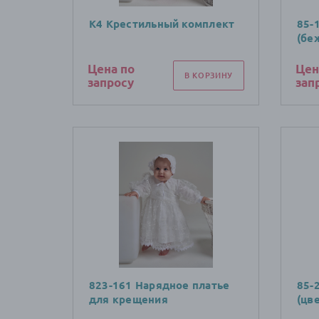
К4 Крестильный комплект
85-
(бе
Цена по
Цен
В КОРЗИНУ
запросу
зап
823-161 Нарядное платье
85-
для крещения
(цв