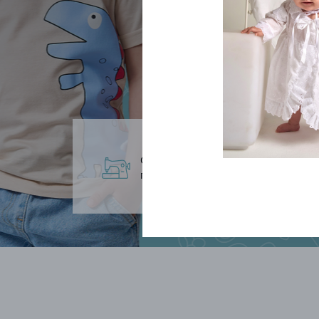
Собственное
Ши
производство
ас