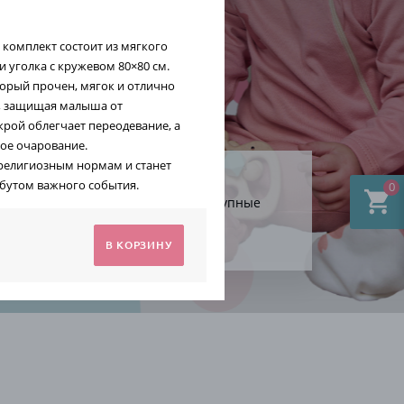
комплект состоит из мягкого
и уголка с кружевом 80×80 см.
торый прочен, мягок и отлично
и, защищая малыша от
рой облегчает переодевание, а
ое очарование.
 религиозным нормам и станет
бутом важного события.
0
атуральные
Доступные
атериалы
цены
В КОРЗИНУ