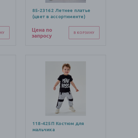
е
85-23162 Летнее платье
(цвет в ассортименте)
Цена по
НУ
В КОРЗИНУ
запросу
118-425П Костюм для
мальчика