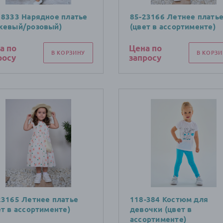
18333 Нарядное платье
85-23166 Летнее плать
жевый/розовый)
(цвет в ассортименте)
а по
Цена по
В КОРЗИНУ
В КОРЗИ
росу
запросу
23165 Летнее платье
118-384 Костюм для
ет в ассортименте)
девочки (цвет в
ассортименте)