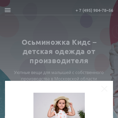
+ 7 (495) 984-78–56
Осьминожка Кидс –
детская одежда от
производителя
Уютные вещи для малышей с собственного
производства в Московской области
ПОСМОТРЕТЬ КАТАЛОГ