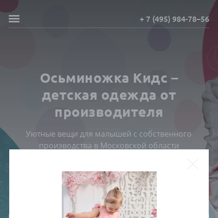
+ 7 (495) 984-78–56
Осьминожка Кидс –
детская одежда от
производителя
Уютные вещи для малышей с собственного
производства в Московской области
ПОСМОТРЕТЬ КАТАЛОГ