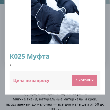
Собственное
Широкий
производство
ассортимент
Натуральные
20 лет опыта
материалы
Доступные цены
К025 Муфта
:
Теплая одежда
Цена по запросу
В КОРЗИНУ
Каталог, созданный с любовью
Одежда, в которой комфортно расти
Мягкие ткани, натуральные материалы и крой,
продуманный до мелочей — всё для малышей от 50 до
158 см