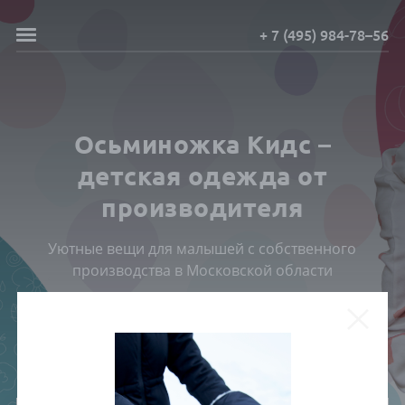
+ 7 (495) 984-78–56
Осьминожка Кидс –
детская одежда от
производителя
Уютные вещи для малышей с собственного
производства в Московской области
ПОСМОТРЕТЬ КАТАЛОГ