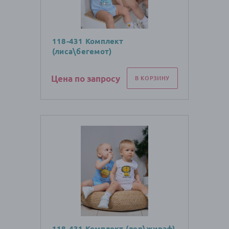
118-431 Комплект
(лиса\бегемот)
Цена по запросу
В КОРЗИНУ
118-431 Комплект (лев\жираф)