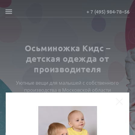
+ 7 (495) 984-78–56
Осьминожка Кидс –
детская одежда от
производителя
Уютные вещи для малышей с собственного
производства в Московской области
ПОСМОТРЕТЬ КАТАЛОГ